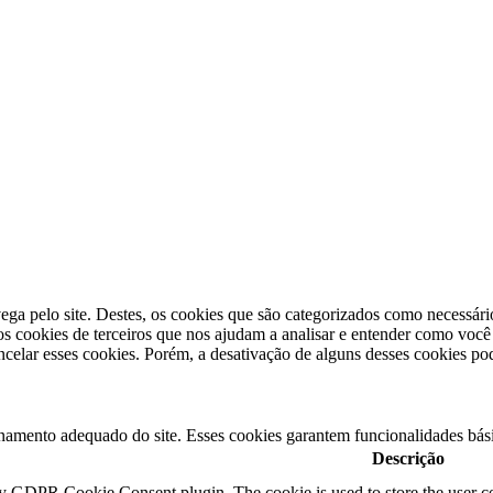
vega pelo site. Destes, os cookies que são categorizados como necessár
 cookies de terceiros que nos ajudam a analisar e entender como você
lar esses cookies. Porém, a desativação de alguns desses cookies pod
namento adequado do site. Esses cookies garantem funcionalidades bási
Descrição
by GDPR Cookie Consent plugin. The cookie is used to store the user co