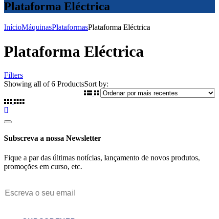
Plataforma Eléctrica
Início
Máquinas
Plataformas
Plataforma Eléctrica
Plataforma Eléctrica
Filters
Ordenado
Showing
all of 6
Products
Sort by:
por
mais
recentes
Subscreva a nossa Newsletter
Fique a par das últimas notícias, lançamento de novos produtos,
promoções em curso, etc.