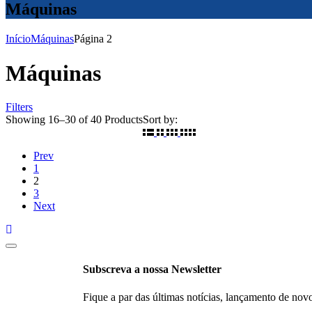
Máquinas
Início
Máquinas
Página 2
Máquinas
Filters
Ordenado
Showing
16
–
30
of
40
Products
Sort by:
por
mais
Prev
recentes
1
2
3
Next
Subscreva a nossa Newsletter
Fique a par das últimas notícias, lançamento de nov