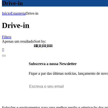
Drive-in
Início
Estanteria
Drive-in
Drive-in
Filters
Apenas um resultado
Sort by:
Subscreva a nossa Newsletter
Fique a par das últimas notícias, lançamento de nov
Soluções e equipamentos para uma melhor gestão e otimização dos p