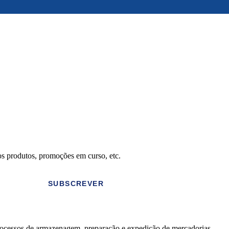
os produtos, promoções em curso, etc.
SUBSCREVER
rocessos de armazenagem, preparação e expedição de mercadorias.